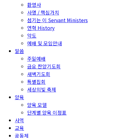
환영사
사명 / 핵심가치
섬기는 이 Servant Ministers
연혁 History
약도
예배 및 모임안내
말씀
주일예배
금요 찬양기도회
새벽기도회
특별집회
세상의빛 축제
양육
양육 모델
단계별 양육 이정표
사역
교육
공동체