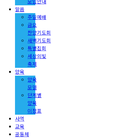
모임안내
말씀
주일예배
금요
찬양기도회
새벽기도회
특별집회
세상의빛
축제
양육
양육
모델
단계별
양육
이정표
사역
교육
공동체