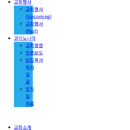
교회행사
교회행사
(Upcoming)
교회행사
(Past)
코이노니아
교회앨범
언론보도
담임목사
저서
및
글
양식
및
자료
교회소개