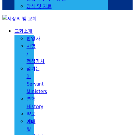
양식 및 자료
교회소개
환영사
사명
/
핵심가치
섬기는
이
Servant
Ministers
연혁
History
약도
예배
및