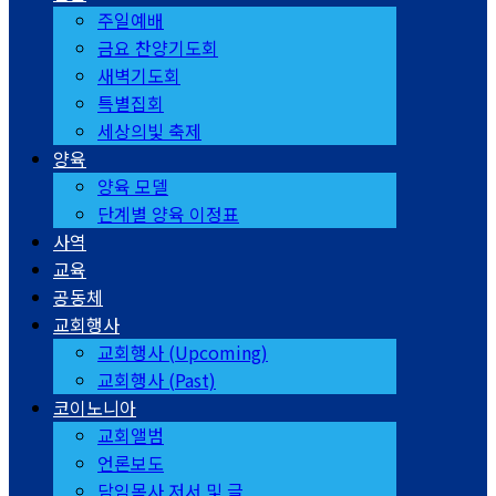
주일예배
금요 찬양기도회
새벽기도회
특별집회
세상의빛 축제
양육
양육 모델
단계별 양육 이정표
사역
교육
공동체
교회행사
교회행사 (Upcoming)
교회행사 (Past)
코이노니아
교회앨범
언론보도
담임목사 저서 및 글