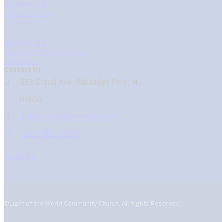
담임목사 저서 및 글
Light of the World
12/10/2021
담임목사 저서 및 글
“함께 전도”는 신학적으로 타당한가?
12/10/2021
Contact Us
333 Grand Ave. Palisades Park, NJ
07650
lightjohn58@hotmail.com
(201) 482 - 8299
Youtube
©Light of the World Community Church. All Rights Reserved.