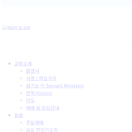
교회소개
환영사
사명 / 핵심가치
섬기는 이 Servant Ministers
연혁 History
약도
예배 및 모임안내
말씀
주일예배
금요 찬양기도회