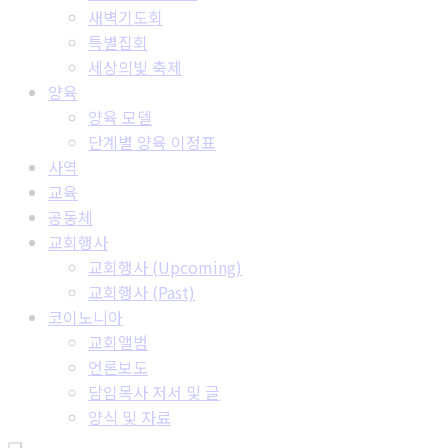
새벽기도회
특별집회
세상의빛 축제
양육
양육 모델
단계별 양육 이정표
사역
교육
공동체
교회행사
교회행사 (Upcoming)
교회행사 (Past)
코이노니아
교회앨범
언론보도
담임목사 저서 및 글
양식 및 자료