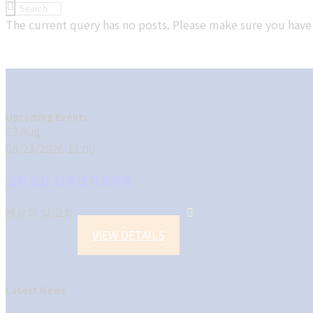
The current query has no posts. Please make sure you hav
Upcoming Events
23
Aug
08/23/2026 11:00
교회 창립 11주년 기념예배
세상의 빛 교회
VIEW DETAILS
Latest News