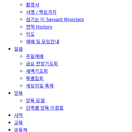
환영사
사명 / 핵심가치
섬기는 이 Servant Ministers
연혁 History
약도
예배 및 모임안내
말씀
주일예배
금요 찬양기도회
새벽기도회
특별집회
세상의빛 축제
양육
양육 모델
단계별 양육 이정표
사역
교육
공동체