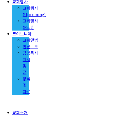
교회행사
교회행사
(Upcoming)
교회행사
(Past)
코이노니아
교회앨범
언론보도
담임목사
저서
및
글
양식
및
자료
교회소개