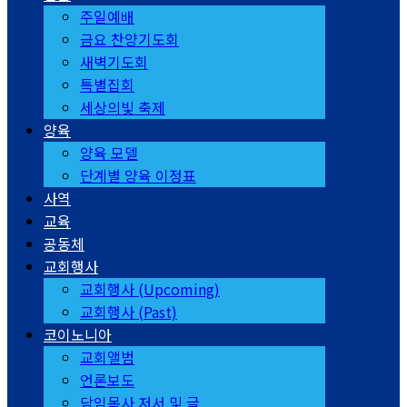
주일예배
금요 찬양기도회
새벽기도회
특별집회
세상의빛 축제
양육
양육 모델
단계별 양육 이정표
사역
교육
공동체
교회행사
교회행사 (Upcoming)
교회행사 (Past)
코이노니아
교회앨범
언론보도
담임목사 저서 및 글