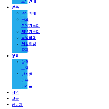
모임안내
말씀
주일예배
금요
찬양기도회
새벽기도회
특별집회
세상의빛
축제
양육
양육
모델
단계별
양육
이정표
사역
교육
공동체