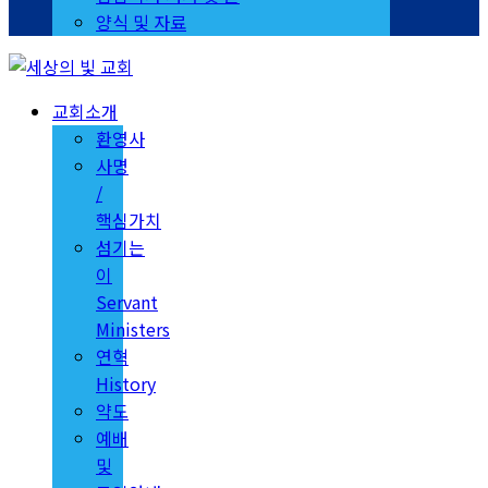
양식 및 자료
교회소개
환영사
사명
/
핵심가치
섬기는
이
Servant
Ministers
연혁
History
약도
예배
및