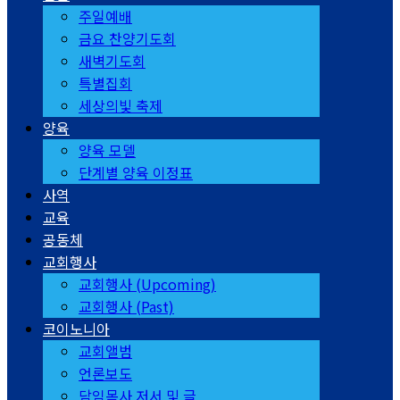
주일예배
금요 찬양기도회
새벽기도회
특별집회
세상의빛 축제
양육
양육 모델
단계별 양육 이정표
사역
교육
공동체
교회행사
교회행사 (Upcoming)
교회행사 (Past)
코이노니아
교회앨범
언론보도
담임목사 저서 및 글