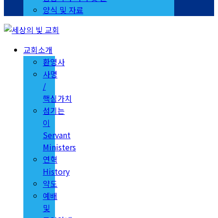
양식 및 자료
교회소개
환영사
사명
/
핵심가치
섬기는
이
Servant
Ministers
연혁
History
약도
예배
및