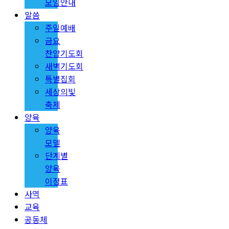
모임안내
말씀
주일예배
금요
찬양기도회
새벽기도회
특별집회
세상의빛
축제
양육
양육
모델
단계별
양육
이정표
사역
교육
공동체