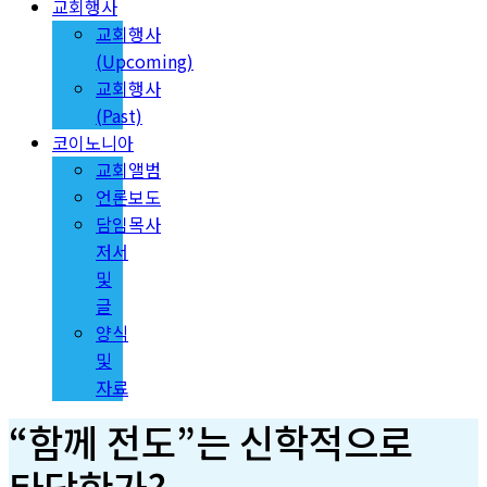
교회행사
교회행사
(Upcoming)
교회행사
(Past)
코이노니아
교회앨범
언론보도
담임목사
저서
및
글
양식
및
자료
“함께 전도”는 신학적으로
타당한가?