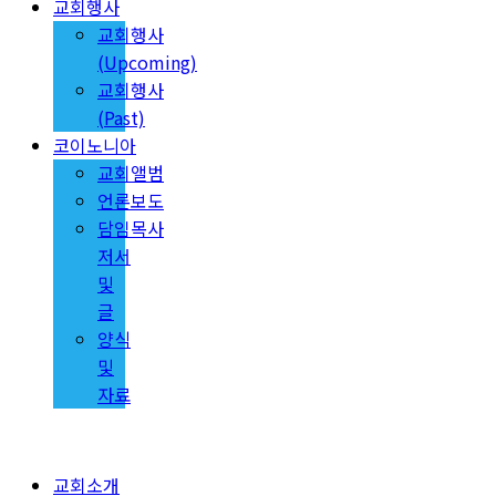
교회행사
교회행사
(Upcoming)
교회행사
(Past)
코이노니아
교회앨범
언론보도
담임목사
저서
및
글
양식
및
자료
교회소개