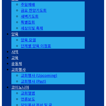
주일예배
금요 찬양기도회
새벽기도회
특별집회
세상의빛 축제
양육
양육 모델
단계별 양육 이정표
사역
교육
공동체
교회행사
교회행사 (Upcoming)
교회행사 (Past)
코이노니아
교회앨범
언론보도
담임목사 저서 및 글