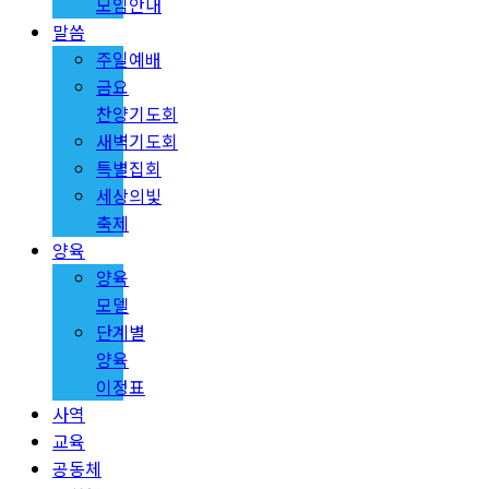
모임안내
말씀
주일예배
금요
찬양기도회
새벽기도회
특별집회
세상의빛
축제
양육
양육
모델
단계별
양육
이정표
사역
교육
공동체