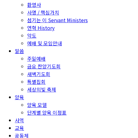
환영사
사명 / 핵심가치
섬기는 이 Servant Ministers
연혁 History
약도
예배 및 모임안내
말씀
주일예배
금요 찬양기도회
새벽기도회
특별집회
세상의빛 축제
양육
양육 모델
단계별 양육 이정표
사역
교육
공동체