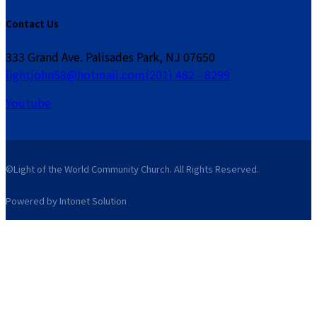
Contact Us
333 Grand Ave. Palisades Park, NJ 07650
lightjohn58@hotmail.com
(201) 482 - 8299
Youtube
©Light of the World Community Church. All Rights Reserved.
Powered by Intonet Solution