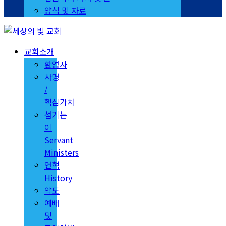
양식 및 자료
교회소개
환영사
사명
/
핵심가치
섬기는
이
Servant
Ministers
연혁
History
약도
예배
및